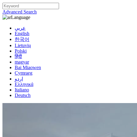
Advanced Search
Language
عربي
English
한국어
Lietuvių
Polski
हिंदी
magyar
Bai Miaowen
Cymraeg
اردو
Ελληνικά
Italiano
Deutsch