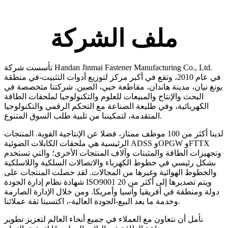
ملف الشركة
تأسست شركة Handan Jinmai Fastener Manufacturing Co., Ltd.
في عام 2010، وتقع في أكبر مركز لتوزيع أدوات التثبيت-في منطقة
يونغ نيان، مدينة هاندان، مقاطعة خبي، الصين. شركتنا متخصصة في
البحث والإنتاج والمبيعات للعلوم والتكنولوجيا لملحقات الطاقة
الكهربائية، وفي طليعة الصناعة مع التحكم الرقمي والتكنولوجيا
المتقدمة، لتمكيننا من تلبية طلب السوق المتنوع.
لدينا أكثر من 100 موظف ممتاز، فضلا عن الإنتاجية القوية. المنتجات
الرئيسية هي ملحقات الكابلات الضوئية ADSS وOPGW وFTTX
وتجهيزات الطاقة والمثبتات وآلاف المنتجات الأخرى؛ والتي تستخدم
بشكل رئيسي في خطوط الكهرباء والاتصالات السلكية واللاسلكية
والخطوط الهوائية وغيرها من المجالات. لقد حصلت المنتجات على
شهادة نظام إدارة الجودة ISO9001 ويتم تصديرها إلى أكثر من 20
دولة ومنطقة في أفريقيا وآسيا وأمريكا. ومن خلال الإدارة الصارمة
وخدمة ما بعد البيع-الجودة العالية-، اكتسبنا ثقة عملائنا.
نأمل أن نتعاون مع العملاء في جميع أنحاء العالم لتعزيز تطوير