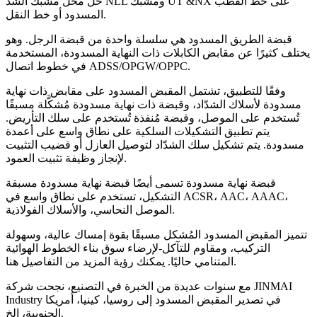
حل محل مشبك الشد NLL ومشبك UT &NX على خط القطب
المسدود أو خط النقل.
قبضة الطريق المسدود هي سلسلة واحدة من قبضة الرجل. وهو
يختلف كثيرًا عن مقابض الكابلات ذات النهاية المسدودة، المستخدمة
في خطوط اتصال ADSS/OPGW/OPPC.
وفقًا للتطبيق، تشتمل المقبض المسدود على مقابض ذات نهاية
مسدودة لأسلاك الشدّاد، وقبضة ذات نهاية مسدودة مُشكَّلة مسبقًا
تُستخدم على الموصل، وقبضة مُنفذة تُستخدم على سلك التأريض.
يتم تطبيق التشكيلات السلكية على نطاق واسع على أعمدة
مسدودة. يتم تشكيل سلك الشدّاد لتوصيل العازل أو قضيب التثبيت
لإنجاز وظيفة تثبيت العمود.
قبضة نهاية مسدودة تسمى أيضًا قبضة نهاية مسدودة مسبقة
التشكيل، تستخدم على نطاق واسع في ACSR، AAC، AAAC،
الموصل النحاسي، والأسلاك الفولاذية.
تتميز المقبض المسدود المُشكل مسبقًا بقوة إمساك عالية، وسهولة
التركيب، ومقاوم للتآكل-لإرضاء سوق بناء الخطوط الهوائية
المتنامي حاليًا. يمكنك رؤية المزيد من التفاصيل هنا.
مع سنوات عديدة من الخبرة في التصنيع، نجحت شركة JINMAI
Industry في تصدير المقبض المسدود إلى روسيا، كينيا، أمريكا
الجنوبية، إلخ.