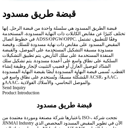
قبضة طريق مسدود
قبضة الطريق المسدود هي سلسلة واحدة من قبضة الرجل. إنها
تختلف كثيرًا عن مقابض الكابلات ذات النهاية المسدودة، المستخدمة
في خطوط اتصال ADSS/OPGW/OPPC. وفقًا للتطبيق، تشتمل
المقبض المسدود على مقابض ذات نهاية مسدودة للسلك، وقبضة
مسدودة مسبقة التشكيل المستخدمة على الموصل، والقبضة
المنفذة المستخدمة على سلك التأريض. يتم تطبيق التشكيلات
السلكية على نطاق واسع على أعمدة مسدودة. يتم تشكيل سلك
الشدّاد لتوصيل العازل أو قضيب التثبيت لإنجاز وظيفة إنشاء
القطب. تُسمى قبضة النهاية المسدودة أيضًا بقبضة النهاية المسدودة
المُشكَّلة مسبقًا، وتُستخدم على نطاق واسع في ACSR، وAAC،
وAAAC، والموصل النحاسي، والأسلاك الفولاذية.
Send Inquiry
Product Introduction
قبضة طريق مسدود
باعتبارها شركة مصنعة وموردة معتمدة من ISO-، نجحت شركة
JINMAI Industry الآن في تطوير المقبض المسدود المخصص الذي