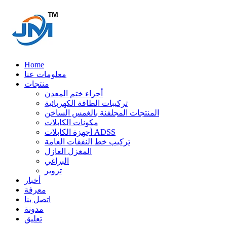
Home
معلومات عنا
منتجات
أجزاء ختم المعدن
تركيبات الطاقة الكهربائية
المنتجات المجلفنة بالغمس الساخن
مكونات الكابلات
أجهزة الكابلات ADSS
تركيب خط النفقات العامة
المغزل العازل
البراغي
تزوير
أخبار
معرفة
اتصل بنا
مدونة
تعليق