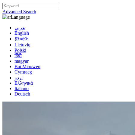
Advanced Search
Language
عربي
English
한국어
Lietuvių
Polski
हिंदी
magyar
Bai Miaowen
Cymraeg
اردو
Ελληνικά
Italiano
Deutsch