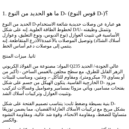
1. ما هو الحديد من النوع D- (قوس النوع D-)؟
الحديد من النوع D-هو عبارة عن وصلات حديدية شائعة الاستخدام
لخطوط الطاقة العلوية. إنه على شكل D/U- وتتمثل وظيفته
الأساسية في تثبيت العوازل (نوع الدبوس، ونوع التعليق، وعوازل
أسلاك الشدّاد) وتوصيل الموصلات بالأعمدة/الأذرع المتقاطعة. إنه
ينتمي إلى موصلات دعم أساس الخط.
ثانيا. ميزات المنتج
المواد: مصنوعة من الفولاذ الكربوني Q235 عالي الجودة-/ الحديد
الزهر القابل للطرق، مع سطح مجلفن بالغمس الساخن - (أكبر من
أو يساوي 70 ميكرومتر)، ومقاوم للتآكل -، ومتين، ومناسب للبيئات
الخارجية القاسية. يتكون الهيكل من جسم على شكل D- مزود
بفتحات مسامير، ويأتي مزودًا بمسامير وصواميل وغسالات لتركيب
وتثبيت العوازل وتركيبات أسلاك الشد.
بنية بسيطة وضغط ثابت: يتناسب تصميم الفتحة على شكل D-
بشكل مريح مع تركيبات الأسلاك العازلة/القضبان، مما يضمن توزيعًا
متساويًا للضغط، ومقاومة الانحناء، وقوة شد عالية، ومقاومة التشوه
والكسر.