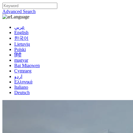
Advanced Search
Language
عربي
English
한국어
Lietuvių
Polski
हिंदी
magyar
Bai Miaowen
Cymraeg
اردو
Ελληνικά
Italiano
Deutsch