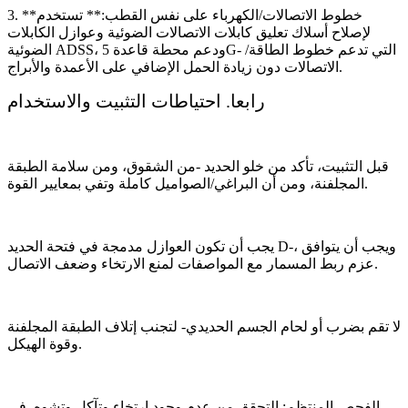
3. **خطوط الاتصالات/الكهرباء على نفس القطب:** تستخدم
لإصلاح أسلاك تعليق كابلات الاتصالات الضوئية وعوازل الكابلات
الضوئية ADSS، ودعم محطة قاعدة 5G- التي تدعم خطوط الطاقة/
الاتصالات دون زيادة الحمل الإضافي على الأعمدة والأبراج.
رابعا. احتياطات التثبيت والاستخدام
قبل التثبيت، تأكد من خلو الحديد -من الشقوق، ومن سلامة الطبقة
المجلفنة، ومن أن البراغي/الصواميل كاملة وتفي بمعايير القوة.
يجب أن تكون العوازل مدمجة في فتحة الحديد D-، ويجب أن يتوافق
عزم ربط المسمار مع المواصفات لمنع الارتخاء وضعف الاتصال.
لا تقم بضرب أو لحام الجسم الحديدي- لتجنب إتلاف الطبقة المجلفنة
وقوة الهيكل.
الفحص المنتظم: التحقق من عدم وجود ارتخاء وتآكل وتشوه. في