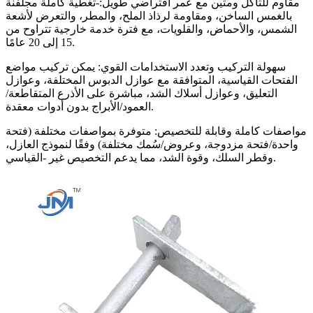
مقاوم للتآكل ومتين مع عمر افتراضي طويل:-تغطية كاملة مجلفنة
بالغمس الساخن، ومقاومة لرذاذ الملح، والمطر، والتعرض لأشعة
الشمس، والأحماض، والقلويات، مع فترة خدمة خارجية تتراوح من
15 إلى 20 عامًا.
سهولة التركيب وتعدد الاستخدامات القوي: يمكن تركيب مواضع
الفتحات القياسية، المتوافقة مع عوازل الدبوس المختلفة، وعوازل
التعليق، وعوازل أسلاك الشد، مباشرة على الأذرع المتقاطعة/
العمود/الأبراج بدون أدوات معقدة.
مواصفات كاملة وقابلة للتخصيص: متوفرة بمواصفات مختلفة (فتحة
واحدة/فتحة مزدوجة، وعروض/سُمك مختلفة) وفقًا لنموذج العازل،
وقطر السلك، وقوة الشد، مما يدعم التخصيص غير -القياسي.