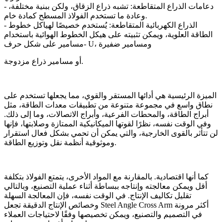
- دعامات الذراع المتقاطعة: تشبه ذراع الزقاق، ولكن ببنية مختلفة،
وعادة ما تستخدم الفولاذ المسطح كمادة خام.
- الذراع الكهربائية المتقاطعة: يُستخدم خصيصًا لهياكل خطوط
الطاقة العلوية، ويمكن تثبيته على هيكل الخطوط الهوائية باستخدام
-مسامير على شكل حرف U، ومسامير ضفيرة
أو مسامير ذراع مزدوجة.
الميزة الرئيسية هي أدائها المستقر والقوي، مما يجعلها تستخدم على
نطاق واسع في مجموعة متنوعة من تطبيقات معدات الطاقة، مثل
أبراج الطاقة، والمحطات الفرعية، وأبراج الاتصالات، وما إلى ذلك.
وفي الوقت نفسه، نظرًا لقوتها الميكانيكية الممتازة وصلابتها، فإنها
لن تتأثر بالقوى الخارجية، والتي يمكن أن تحمي بشكل فعال استقرار
وموثوقية أنظمة نقل وتوزيع الطاقة.
كما أنها اقتصادية. بالمقارنة مع المواد الأخرى، يتمتع الفولاذ بتكلفة
أقل ويمكن معالجته وإنتاجه ببساطة أثناء عملية التصنيع، وبالتالي
تقليل تكاليف الإنتاج. في الوقت نفسه، فإن المعالجة السهلة
وخصائص الإنتاج الدقيقة تجعل Steel Angle Cross Arm أكثر مرونة
في التصميم والتصنيع، ويمكن تخصيصها وفقًا لاحتياجات العملاء