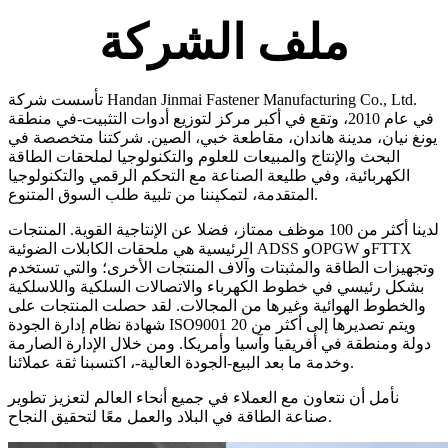
ملف الشركة
تأسست شركة Handan Jinmai Fastener Manufacturing Co., Ltd.
في عام 2010، وتقع في أكبر مركز لتوزيع أدوات التثبيت-في منطقة
يونغ نيان، مدينة هاندان، مقاطعة خبي، الصين. شركتنا متخصصة في
البحث والإنتاج والمبيعات للعلوم والتكنولوجيا لملحقات الطاقة
الكهربائية، وفي طليعة الصناعة مع التحكم الرقمي والتكنولوجيا
المتقدمة، لتمكيننا من تلبية طلب السوق المتنوع.
لدينا أكثر من 100 موظف ممتاز، فضلا عن الإنتاجية القوية. المنتجات
الرئيسية هي ملحقات الكابلات الضوئية ADSS وOPGW وFTTX
وتجهيزات الطاقة والمثبتات وآلاف المنتجات الأخرى؛ والتي تستخدم
بشكل رئيسي في خطوط الكهرباء والاتصالات السلكية واللاسلكية
والخطوط الهوائية وغيرها من المجالات. لقد حصلت المنتجات على
شهادة نظام إدارة الجودة ISO9001 ويتم تصديرها إلى أكثر من 20
دولة ومنطقة في أفريقيا وآسيا وأمريكا. ومن خلال الإدارة الصارمة
وخدمة ما بعد البيع-الجودة العالية-، اكتسبنا ثقة عملائنا.
نأمل أن نتعاون مع العملاء في جميع أنحاء العالم لتعزيز تطوير
صناعة الطاقة في البلاد والعمل معًا لتحقيق النجاح.