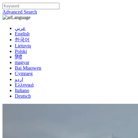
Advanced Search
Language
عربي
English
한국어
Lietuvių
Polski
हिंदी
magyar
Bai Miaowen
Cymraeg
اردو
Ελληνικά
Italiano
Deutsch