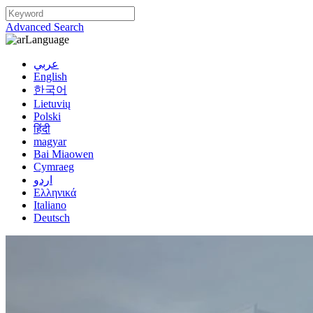
Advanced Search
Language
عربي
English
한국어
Lietuvių
Polski
हिंदी
magyar
Bai Miaowen
Cymraeg
اردو
Ελληνικά
Italiano
Deutsch