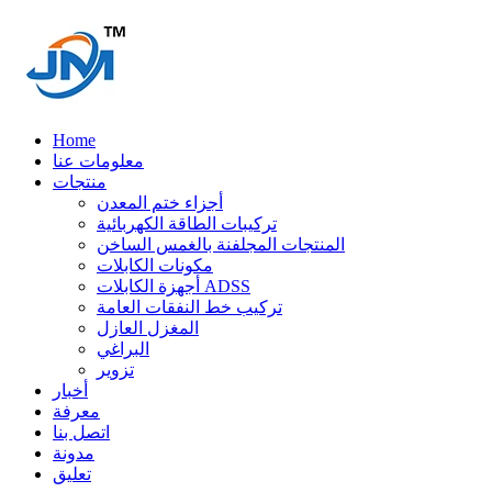
Home
معلومات عنا
منتجات
أجزاء ختم المعدن
تركيبات الطاقة الكهربائية
المنتجات المجلفنة بالغمس الساخن
مكونات الكابلات
أجهزة الكابلات ADSS
تركيب خط النفقات العامة
المغزل العازل
البراغي
تزوير
أخبار
معرفة
اتصل بنا
مدونة
تعليق