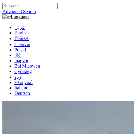
Advanced Search
Language
عربي
English
한국어
Lietuvių
Polski
हिंदी
magyar
Bai Miaowen
Cymraeg
اردو
Ελληνικά
Italiano
Deutsch