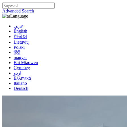
Advanced Search
Language
عربي
English
한국어
Lietuvių
Polski
हिंदी
magyar
Bai Miaowen
Cymraeg
اردو
Ελληνικά
Italiano
Deutsch