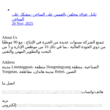
تكبل -فولاذ مجلفن بالغمس على الساخن -مشكل على
الساخن
26 Nov, 2025
About Us
تتمتع الشركة بسنوات عديدة من الخبرة في الإنتاج ، مع 90 موظفًا
من ذوي الجودة العالية ، بما في ذلك 10 من موظفي الإدارة و 5 من
البحث والتطوير المهني والتقني.
Address
مدينة Linmingguan، منطقة Dongmingyang الصناعية، منطقة
Yongnian، مدينة هاندان، مقاطعة Hebei، الصين
اتصل بنا
هاتف/واتساب:
8613831007495
,
8618532073212
,
8613932067251
بريد
jiessie@jinmaifastener.com
,
admin@jinmaifastener.com
إلكتروني: