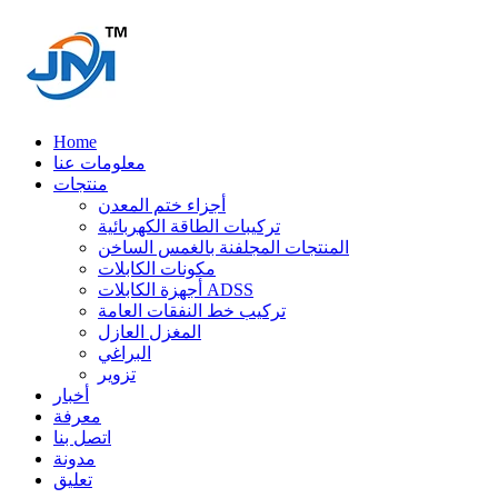
Home
معلومات عنا
منتجات
أجزاء ختم المعدن
تركيبات الطاقة الكهربائية
المنتجات المجلفنة بالغمس الساخن
مكونات الكابلات
أجهزة الكابلات ADSS
تركيب خط النفقات العامة
المغزل العازل
البراغي
تزوير
أخبار
معرفة
اتصل بنا
مدونة
تعليق