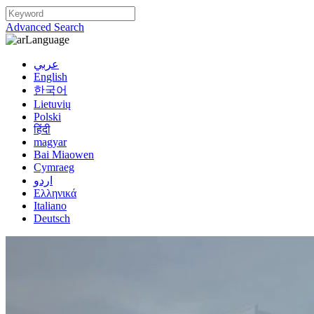
Advanced Search
Language
عربي
English
한국어
Lietuvių
Polski
हिंदी
magyar
Bai Miaowen
Cymraeg
اردو
Ελληνικά
Italiano
Deutsch