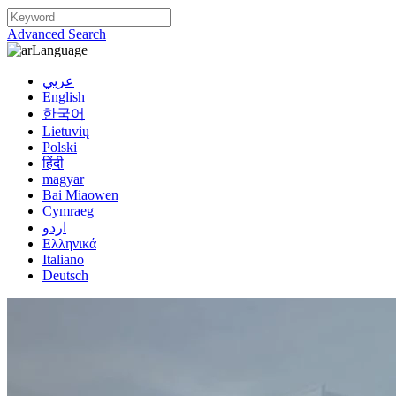
Advanced Search
Language
عربي
English
한국어
Lietuvių
Polski
हिंदी
magyar
Bai Miaowen
Cymraeg
اردو
Ελληνικά
Italiano
Deutsch