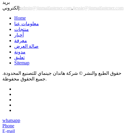
بريد
jiessie@jinmaifastener.com
,
admin@jinmaifastener.com
إلكتروني:
Home
معلومات عنا
منتجات
أخبار
معرفة
صالة العرض
مدونة
تعليق
Sitemap
حقوق الطبع والنشر © شركة هاندان جينماي للتصنيع المحدودة.
جميع الحقوق محفوظة.
whatsapp
Phone
E-mail