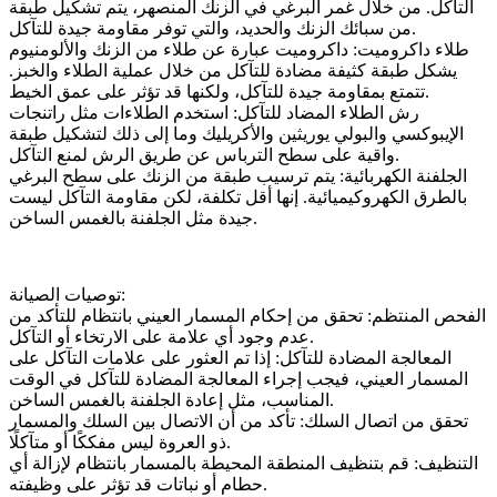
التآكل. من خلال غمر البرغي في الزنك المنصهر، يتم تشكيل طبقة
من سبائك الزنك والحديد، والتي توفر مقاومة جيدة للتآكل.
طلاء داكروميت: داكروميت عبارة عن طلاء من الزنك والألومنيوم
يشكل طبقة كثيفة مضادة للتآكل من خلال عملية الطلاء والخبز.
تتمتع بمقاومة جيدة للتآكل، ولكنها قد تؤثر على عمق الخيط.
رش الطلاء المضاد للتآكل: استخدم الطلاءات مثل راتنجات
الإيبوكسي والبولي يوريثين والأكريليك وما إلى ذلك لتشكيل طبقة
واقية على سطح الترباس عن طريق الرش لمنع التآكل.
الجلفنة الكهربائية: يتم ترسيب طبقة من الزنك على سطح البرغي
بالطرق الكهروكيميائية. إنها أقل تكلفة، لكن مقاومة التآكل ليست
جيدة مثل الجلفنة بالغمس الساخن.
توصيات الصيانة:
الفحص المنتظم: تحقق من إحكام المسمار العيني بانتظام للتأكد من
عدم وجود أي علامة على الارتخاء أو التآكل.
المعالجة المضادة للتآكل: إذا تم العثور على علامات التآكل على
المسمار العيني، فيجب إجراء المعالجة المضادة للتآكل في الوقت
المناسب، مثل إعادة الجلفنة بالغمس الساخن.
تحقق من اتصال السلك: تأكد من أن الاتصال بين السلك والمسمار
ذو العروة ليس مفككًا أو متآكلًا.
التنظيف: قم بتنظيف المنطقة المحيطة بالمسمار بانتظام لإزالة أي
حطام أو نباتات قد تؤثر على وظيفته.