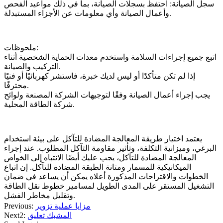
سجل الصيانة: احتفظ بسجلات الصيانة، بما في ذلك مواعيد الفحص
وأعمال الصيانة وأي معلومات عن الأجزاء المستبدلة.
ملحوظات:
اتبع جميع إجراءات السلامة واستخدم معدات الحماية الشخصية أثناء
التركيب والصيانة.
إذا لم تكن متأكدًا أو ليس لديك خبرة، فاستشر كهربائيًا أو فنيًا
محترفًا.
يجب إجراء أعمال الصيانة وفقًا لتوجيهات الشركة المصنعة ولوائح
شركة الطاقة المحلية.
يعتمد اختيار طريقة المعالجة المضادة للتآكل على بيئة استخدام
البرغي، وميزانية التكلفة، وتأثير مقاومة التآكل المطلوب. عند إجراء
المعالجة المضادة للتآكل، يجب عليك أيضًا الانتباه إلى الخواص
الميكانيكية للمسمار ومتانة الطبقة المضادة للتآكل. إن اتباع
الخطوات والاقتراحات المذكورة أعلاه يمكن أن يساعد في ضمان
التشغيل المستقر على المدى الطويل لمسامير خطوط نقل الطاقة
وتقليل مخاطر الفشل.
مزايا عملية تزوير
Previous:
المشبك تعليق
Next2: