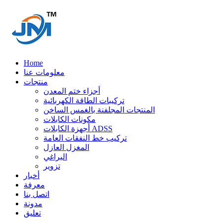
Home
معلومات عنا
منتجات
أجزاء ختم المعدن
تركيبات الطاقة الكهربائية
المنتجات المجلفنة بالغمس الساخن
مكونات الكابلات
أجهزة الكابلات ADSS
تركيب خط النفقات العامة
المغزل العازل
البراغي
تزوير
أخبار
معرفة
اتصل بنا
مدونة
تعليق