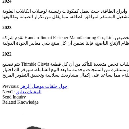
2024
أبراج الطاقة، حيث يعمل كمكونات رئيسية لوصلات الكابلات العلوية
2023
تقدم شركة Handan Jinmai Fastener Manufacturing Co., Ltd. خدمات تخصيص OEM، وضبط الأبعاد، وتقييمات الحمل، والمعالجات السطحية وفقًا لاحتياجات العملاء المحددة لتلبية المتطلبات الفردية المتنوعة.
2022
يتم تصنيع Thimble Clevis المجلفن بالغمس الساخن بشكل صارم وفقًا لأنظمة إدارة الجودة العالمية، ويخضع لعمليات فحص متعددة للتأكد من أن كل قطعة Thimble Clevis مستقرة وموثوقة وآمنة ومتينة. نحن
 البيع الشاملة. سيوفر لك اختيار Hot Dip Galvanized Thimble Clevis حلول ملحقات الخطوط الهوائية عالية الجودة والموثوقة
حول حلقات موصل الزهر
Previous:
المشبك تعليق
Next2:
Send Inquiry
Related Knowledge