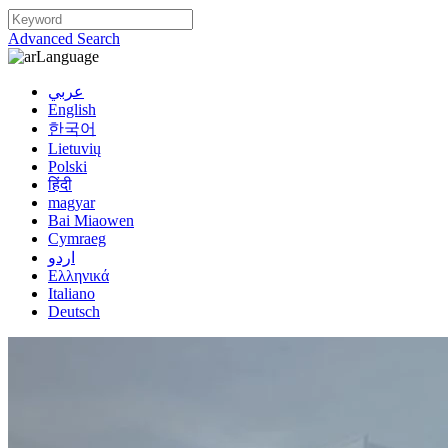
Advanced Search
Language
عربي
English
한국어
Lietuvių
Polski
हिंदी
magyar
Bai Miaowen
Cymraeg
اردو
Ελληνικά
Italiano
Deutsch