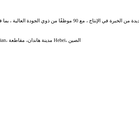
مدينة Linmingguan، منطقة Dongmingyang الصناعية، منطقة Yongnian، مدينة هاندان، مقاطعة Hebei، الصين