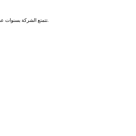
تتمتع الشركة بسنوات عديدة من الخبرة في الإنتاج ، مع 90 موظفًا من ذوي الجودة العالية ، بما في ذلك 10 من موظفي الإدارة و 5 من البحث والتطوير المهني والتقني.