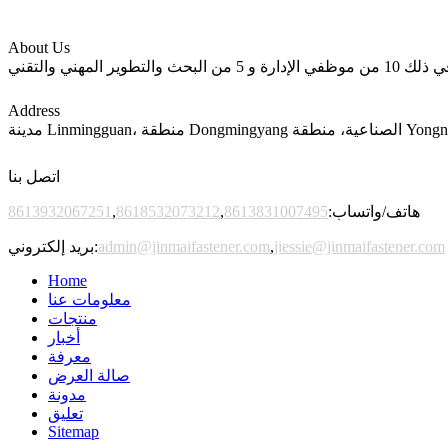
About Us
Address
اتصل بنا
هاتف/واتساب:
8613831007495
,
8618532073212
,
8613932067251
jiessie@jinmaifastener.com
,
admin@jinmaifastener.com
بريد إلكتروني:
Home
معلومات عنا
منتجات
أخبار
معرفة
صالة العرض
مدونة
تعليق
Sitemap