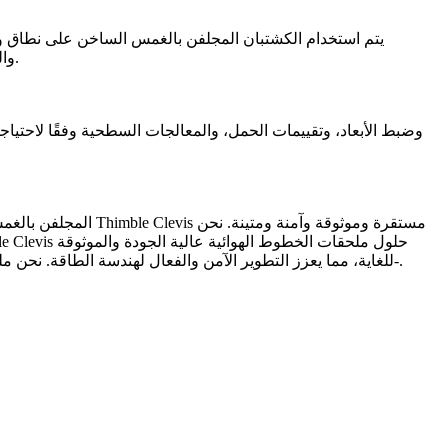
يتم استخدام الكشتبان المجلفن بالغمس الساخن على نطاق وا
والتعليق. إن مقاومتها الممتازة للتآكل وقوتها العالية تضمن بشكل فعال التشغيل المستقر لمرافق الطاقة، مما يقلل من تكرار الصيانة وتكاليفها.
للغاية، مما يعزز التطوير الآمن والفعال لهندسة الطاقة. نحن ملتزمون بتزويد العملاء بالدعم الفني الاحترافي وخدمة ما بعد البيع الشاملة-، مما يساعد على إكمال مشاريعك بسلاسة وتحقيق التطوير المربح-.