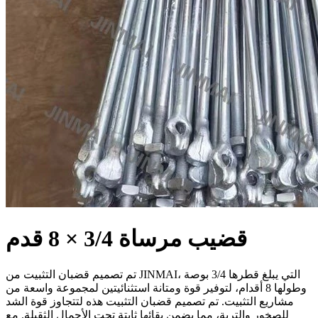
قضيب مرساة 3/4 × 8 قدم
تم تصميم قضبان التثبيت من JINMAI، التي يبلغ قطرها 3/4 بوصة
وطولها 8 أقدام، لتوفير قوة ومتانة استثنائيتين لمجموعة واسعة من
مشاريع التثبيت. تم تصميم قضبان التثبيت هذه لتتجاوز قوة الشد
للصخور والتربة، مما يضمن بقائها ثابتة تحت الأحمال الثقيلة. مع