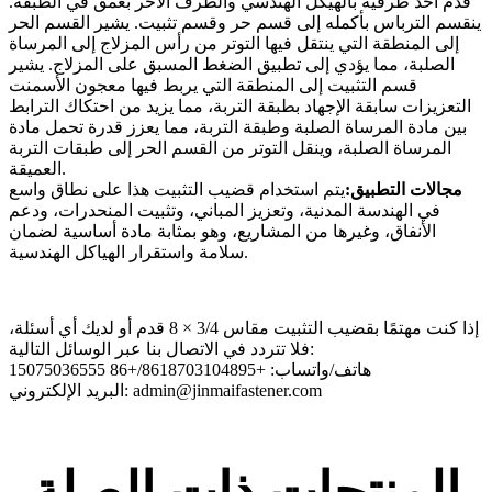
قدم أحد طرفيه بالهيكل الهندسي والطرف الآخر بعمق في الطبقة.
ينقسم الترباس بأكمله إلى قسم حر وقسم تثبيت. يشير القسم الحر
إلى المنطقة التي ينتقل فيها التوتر من رأس المزلاج إلى المرساة
الصلبة، مما يؤدي إلى تطبيق الضغط المسبق على المزلاج. يشير
قسم التثبيت إلى المنطقة التي يربط فيها معجون الأسمنت
التعزيزات سابقة الإجهاد بطبقة التربة، مما يزيد من احتكاك الترابط
بين مادة المرساة الصلبة وطبقة التربة، مما يعزز قدرة تحمل مادة
المرساة الصلبة، وينقل التوتر من القسم الحر إلى طبقات التربة
العميقة.
مجالات التطبيق:
يتم استخدام قضيب التثبيت هذا على نطاق واسع
في الهندسة المدنية، وتعزيز المباني، وتثبيت المنحدرات، ودعم
الأنفاق، وغيرها من المشاريع، وهو بمثابة مادة أساسية لضمان
سلامة واستقرار الهياكل الهندسية.
إذا كنت مهتمًا بقضيب التثبيت مقاس 3/4 × 8 قدم أو لديك أي أسئلة،
فلا تتردد في الاتصال بنا عبر الوسائل التالية:
هاتف/واتساب: +8618703104895/+86 15075036555
البريد الإلكتروني: admin@jinmaifastener.com
المنتجات ذات الصلة