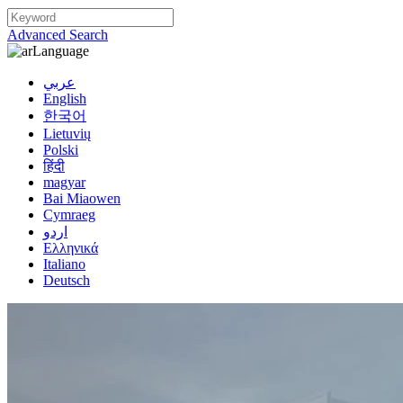
Advanced Search
Language
عربي
English
한국어
Lietuvių
Polski
हिंदी
magyar
Bai Miaowen
Cymraeg
اردو
Ελληνικά
Italiano
Deutsch