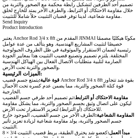
تصميم أحد الطرفين لتشكيل رابطة محكمة مع الصخور والتربة من
خلال مقاومة الاحتكاك أو الترابط، والطرف الآخر يمتد للخارج لخلق
مقاومة شعاعية، لدينا توفر قضبان التثبيت حلاً شاملاً للتثبيت.
Send Inquiry
Product Introduction
يعتبر Anchor Rod 3/4 x 8ft المقدم من JINMAI مكونًا هيكليًا مصممًا
خصيصًا لتثبيت المشاريع الهندسية. وهو يتألف من عدة عوامل
رئيسية لضمان الاستقرار والموثوقية في ظل الظروف الجيولوجية
المختلفة. يلتزم تصميم وتصنيع قضيب التثبيت هذا بمعايير الجودة
الصارمة لتلبية متطلبات الاتصال الفعال بين الهياكل الهندسية
والصخور والتربة تحت الأرض.
الميزات الرئيسية:
قوة عالية:
يتمتع جسم قضيب Anchor Rod 3/4 x 8ft بقوة شد تتجاوز
قوة كتلة الصخور والتربة، مما يضمن عدم كسره تحت الأحمال
الخارجية.
مقاومة الاحتكاك أو الترابط:
تم تصميم أحد طرفي جسم القضيب
ليكون على اتصال وثيق بجسم الصخور والتربة، مما يشكل مقاومة
للاحتكاك (أو الترابط) لتعزيز الاستقرار تحت الأرض.
المقاومة الشعاعية:
الطرف الآخر من جسم القضيب، الموجود خارج
جسم الصخور والتربة، يولد مقاومة شعاعية لزيادة تعزيز تأثير
التثبيت.
مبدأ العمل:
كعضو شد يخترق الطبقة، يربط قضيب التثبيت 3/4 × 8