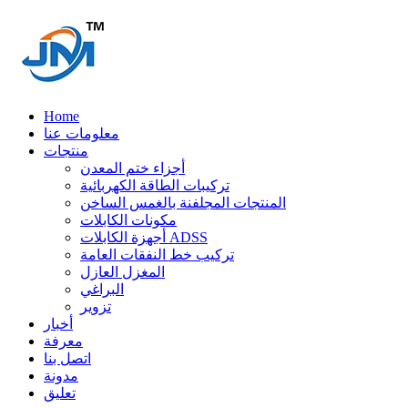
Home
معلومات عنا
منتجات
أجزاء ختم المعدن
تركيبات الطاقة الكهربائية
المنتجات المجلفنة بالغمس الساخن
مكونات الكابلات
أجهزة الكابلات ADSS
تركيب خط النفقات العامة
المغزل العازل
البراغي
تزوير
أخبار
معرفة
اتصل بنا
مدونة
تعليق