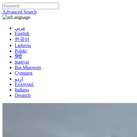
Advanced Search
Language
عربي
English
한국어
Lietuvių
Polski
हिंदी
magyar
Bai Miaowen
Cymraeg
اردو
Ελληνικά
Italiano
Deutsch